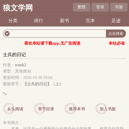
狼文学网
繁體
登录
书架
分类
排行
新书
完本
足迹
喜欢本站请下载app,无广告阅读
本站必读
士兵的日记
作者：
trsmk2
类型：其他类别
更新时间：2020-10-30 18:04
最新章节：
【士兵的日记】（上）
">
从头阅读
章节目录
推荐本书
加入书架
本书简介：
本来，这该是一个勇敢的少女挑战命运的故事……然而在特历斯