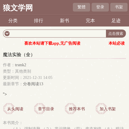
狼文学网
繁體
登录
书架
分类
排行
新书
完本
足迹
喜欢本站请下载app,无广告阅读
本站必读
魔法实验（全）
作者：
trsmk2
类型：其他类别
更新时间：2021-12-31 14:05
最新章节：
分卷阅读13
">
从头阅读
章节目录
推荐本书
加入书架
本书简介：
（１） 强制洗脑 （２） 常识替换 （四） 变态发情 （５） 暗访