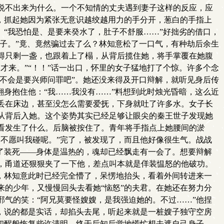
说不出来为什么。一个不知情的丈夫遇到妻子这样的反应，应
，抓起她因为紧张无意识越绞越用力的手分开，葱白的手指上
。“我恐怕是、是要来癸水了，肚子不舒服……”好拙劣的借口，
肚子。”竟、竟然骗过去了么？林知意松了一口气，有种劫后余生
得只剩一盏，也跟着上了榻，从背后揽住她，将手掌覆在她腹
才来。”“！！”话一出口，怀里的女子猛地打了个惊。许多个念
些不会是要兴师问罪吧”。她还没来得及开口辩解，就听见身后传
翻身抱住他：“我……我没有……”料想到此时烛光昏暗，这么近
丢在床边，甚至没怎么需要爱抚，下身就吐了许多水。女子长
从背后入她。这个姿势其实已经足够让眼尖的秦王世子发现她
看发生了什么。后脑被按住了。青年将手指点上她腰间的淤
不愿叫我碰呢。”完了，被发现了，而且他好像很生气。战战
了装死——身体是温热的，魂却已经飘走有一会了。想要辩解
，甬道还狠狠夹了一下他，差点叫本就是佯装愠怒的他破功。
，林知意此时已经完全懵了，呆愣地抬头，看着外间转进来一
的少年，又慢慢回头去看她“恼怒”的夫君。在她还在努力分
气的笑：“阿兄莫要怪嫂嫂，是我强迫她的。不过……”他捏
，说的都是实话，却掐头去尾，听起来就是一桩嫂子独守空房
初醒般恢复些许清明，终于后知后觉地慌忙想去遮自己身子，