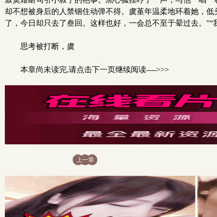
却不想被身后的人禁锢住动弹不得。虞堇年温柔地环着她，低
了，今日却只去了叁回。这样也好，一会总不至于晕过去。”“我
思考被打断，虞
本章尚未读完,请点击下一页继续阅读---->>>
上一章