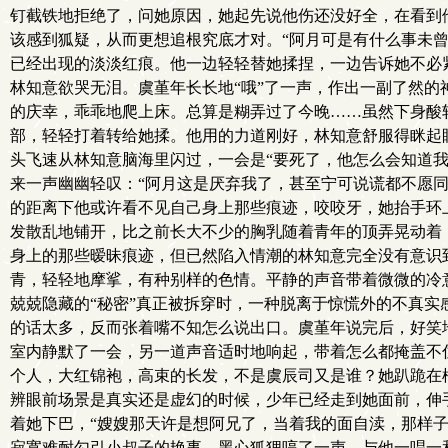
钉截铁地拒绝了，问她原因，她起先说他伤还没好全，在看到
该感到狐疑，从而更想追根究底才对。“阿月可是有什么事未
已经出现的淡淡红痕。他一边轻轻替她揉捏，一边告诉她不必紧
林知意欲哭无泪。虞堇年长长地“哦”了一声，作出一副了然的
的庆幸，乖乖地爬上床。总算是糊弄过了今晚……虽然下身酸
部，轻轻打着转给她揉。他用的力道刚好，林知意舒服得眯起眼
头飞速从林知意脑海里闪过，一会是“要死了，他怎么会知道我
来一声幽幽轻叹：“阿月这是厌弃我了，甚至宁可说谎都不愿同
的距离下他或许看不见自己身上那些痕迹，咬咬牙，她抬手环
发散乱地铺开，比之前长大不少的胸乳随着青年的顶弄晃动着
身上的那些暧昧痕迹，但已然陷入情潮的林知意完全没有意识
青，轻轻地摩挲，有种别样的色情。平静的声音带着微微的冷
兢兢隐藏的“秘密”真正被拆穿时，一种脱离于惊慌外的不真
的话太多，反而张着嘴不知怎么说出口。虞堇年说完后，好笑
室内静默了一会，另一道声音适时地响起，带着怎么都掩盖不
个人，大红锦袍，高束的长发，不是虞辰司又是谁？她趴跪在
辨眼前场景是真实还是虚幻的时候，少年已经走到她面前，伸
着她下巴，“嫂嫂那天许是想阿兄了，当着我的面自渎，那样
寂寞难耐勾引小叔子的艳事。黑心狐狸哼了一声，与他一唱一