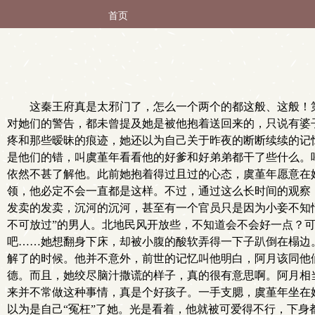
首页
这秦王府真是太邪门了，怎么一个两个的都这般、这般！
对她们的警告，都未曾提及她是被他抱着送回来的，只说有婆
疼和那些暧昧的痕迹，她还以为自己关于昨夜的断断续续的记
是他们的错，叫虞堇年看看他的好爹和好弟弟都干了些什么。
依然不甚了解他。此前她抱着得过且过的心态，虞堇年愿意在
领，他必定不会一直都是这样。不过，通过这么长时间的观察
发卖的发卖，沉河的沉河，甚至有一个官员只是因为小妾不知
不可放过”的男人。北地民风开放些，不知道会不会好一点？
吧……她想翻身下床，却被小腹的酸软弄得一下子趴倒在榻边
解了的时候。他并不意外，前世的记忆叫他明白，阿月该同他
德。而且，她绞尽脑汁撒谎的样子，真的很有意思啊。阿月相
来并不常做这种事情，真是个好孩子。一手支腮，虞堇年坐在
以为是自己“冤枉”了她。光是看着，他就被可爱得不行，下