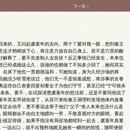
下一页 >
回来的，又问起虞堇年的去向。两个丫鬟对视一眼，想到秦王
意这才稍稍放下心，将注意力放在自己身上。若不是穴里的酸
好解释了，要不先发制人去告状？反正事情已经发生，本来也
然已经成婚这么久，该做的也都做了不知多少回了，她却其实
。在床下他也一贯都很温和，可她知道，身为久经沙场的将
员她没少听雪淞说过，他们无一不是恼羞成怒，将涉事的女眷
夷这些自己叁妻四妾却要女子为他们守节，甚至已经“宁可错杀
那条鱼。要不，在试探清楚虞堇年的想法前，还是不要同他说了
堇年其实早就知道了，从容亓来给秦王调理时发现他体内蛊毒
定会动手，更不要说这辈子他们“父子”叁人本来也没什么道
，眼睛都会不由自主地瞟向一旁，不敢直视对方的眼睛。看起
上镇定得很，如果手指没有局促地都绞到一起去，虞堇年真要
，一说出口，就不出预料地瞧见她有一瞬间的惊慌，随即便斩