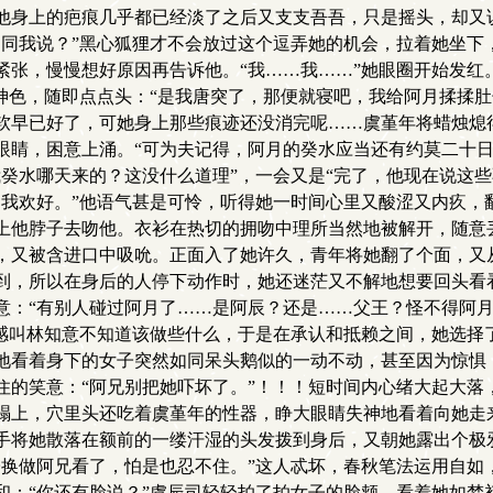
他身上的疤痕几乎都已经淡了之后又支支吾吾，只是摇头，却又
曾同我说？”黑心狐狸才不会放过这个逗弄她的机会，拉着她坐下
张，慢慢想好原因再告诉他。“我……我……”她眼圈开始发红
神色，随即点点头：“是我唐突了，那便就寝吧，我给阿月揉揉
软早已好了，可她身上那些痕迹还没消完呢……虞堇年将蜡烛熄
睛，困意上涌。“可为夫记得，阿月的癸水应当还有约莫二十日
癸水哪天来的？这没什么道理”，一会又是“完了，他现在说这
我欢好。”他语气甚是可怜，听得她一时间心里又酸涩又内疚，
上他脖子去吻他。衣衫在热切的拥吻中理所当然地被解开，随意
，又被含进口中吸吮。正面入了她许久，青年将她翻了个面，又
到，所以在身后的人停下动作时，她还迷茫又不解地想要回头看
意：“有别人碰过阿月了……是阿辰？还是……父王？怪不得阿月
实感叫林知意不知道该做些什么，于是在承认和抵赖之间，她选择
地看着身下的女子突然如同呆头鹅似的一动不动，甚至因为惊惧
住的笑意：“阿兄别把她吓坏了。”！！！短时间内心绪大起大落
榻上，穴里头还吃着虞堇年的性器，睁大眼睛失神地看着向她走来
手将她散落在额前的一缕汗湿的头发拨到身后，又朝她露出个极邪
子换做阿兄看了，怕是也忍不住。”这人忒坏，春秋笔法运用自如
和：“你还有脸说？”虞辰司轻轻拍了拍女子的脸颊，看着她如梦