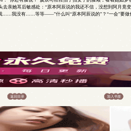
头去亲她耳后敏感处：“原本阿辰说的我还不信，没想到阿月竟
……我没有……等等——”什么叫“原本阿辰说的”？“一会”要做
返回目录
加入书签