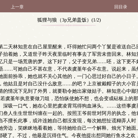
上一章
回目录
狐狸与狼（3p兄弟盖饭）(1/2)
第二天林知意在自己屋里醒来，吓得她忙问两个丫鬟是谁送自己
子抬着她，又道世子昨天夜里临时有事去了军营未曾回来。林知
忆只是一场荒唐的梦。这下好了，父子变兄弟……呸，这下更不
唔……可她自己不甚在意，不代表虞堇年会不在意。说起来，虽
她面前扮乖，她也就不关心其他的，一门心思过好自己的小日子
，他姑且是对自己没什么敌意……的吧？上京被戴帽子的大小官
情的情况下见到了外男，就要勒令她出家做姑子。林知意心中鄙
可若虞堇年执意要做刀俎，恐怕纵使她不想，也会变成砧板上的
。深吸一口气，她在心里把虞凌霄骂得狗血淋头。……这些事虞
们叁人生生世世纠缠在一起的。按照王爷前世对阿月的执念，他肯
当不擅长此事，或许连她自己都没发现，每次她想扯谎糊弄人时
她旁边，笑眯眯地看着她，等待她给自己一个解释。烛光下她面
身都硬了。不过，他最是沉得住气。今夜他提出想同她行鱼水之欢