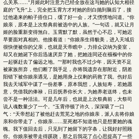
么关系……”月姬此时注意力已经全放在这与她的认知大相径
庭的“飞升”上，完全把玉霄方才对她的剖白抛到脑后了，接
过他递来的帕子捂住口，缓了好一会，才又愣愣地问道。“你
娘亲，原本是上次祭典前被选中的人族。”一句话，就又让月
姬的脸重新变得煞白。玉霄默了默，虽然于心不忍，可她迟
早要面对真相的。他接着道：“你娘亲生得貌美，进入天域后
很快便被你的父亲，也就是天帝瞧中，力排众议纳为妾室，
却又在她诞下你后迅速厌弃了她，把她连同还在襁褓中的你
一起驱赶去了偏远之地。”“那时我也不过少年，因天资不足
被家族所弃，他们断了我手足，亦将我遗弃在那附近，阴差
阳错下被你娘亲遇见，是她用身上仅剩的药救了我。伤好后
我去天域军中谋了一份差事，原本我想，人族短寿，若她愿
意，凭借我的俸禄，日后抚养你长大，为她养老送终，也未
尝不是一种活法。可是几年后，也就是上次祭典前，大祭司
说人魂数量少了一个。”玉霄停顿了许久，深深吸了一口
气：“天帝想起了被他赶去荒芜之地的你娘亲，派人去将你娘
亲和你带走了，你娘亲……至死都不知道他只是想要她的魂
魄。我下值回去后，只见到了她留下的字条，让我好好照顾
你。你娘亲被带走得蹊跷，那之后我花了点心思提高了一些