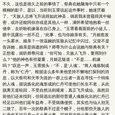
不久，这也是很久之前的事情了，祭典在她脑海中只有一个
模糊的影子。是以，当听到玉霄说起这件事时，她迷茫极
了。“天族人总将飞升说得如此神圣，倘若我未曾窥得其中秘
密，或许还能同你亦或是其他人一样，满怀希望地抱着一丝
侥幸，去祈盼机缘落在自己身上。”玉霄看着面前的小徒儿，
眼中流露出一丝不忍，“此事，也与你娘亲有关。”月姬愈发
一头雾水。娘亲？一张温婉的笑脸从记忆中闪过。父皇不是
告诉她，娘亲是病逝的吗？师尊为什么会说她与祭典有关？
正想着，就听师尊问道：“你可知，天族人飞升，要用到什
么？”他的神色有些凝重，月姬迟疑道：“不是……机缘
吗？”叹息一声，玉霄摇头：“不，是‘人魂’。”将人魂炼制成
丹，称为“仁丹”。根据这么多年来他坚持不懈地打探到的消
息，以大祭司和天帝为首的一群上位者一直在寻找一个特殊
的人魂，据说炼化此魂形成的仁丹可使他们长生不老，从此
脱离天道轮回，不受自然法则规束，真正飞升成仙。虽然目
前他们还未找到，但筛选出的那些普通人魂炼化出的仁丹已
经足以叫他们延年益寿，不受病痛侵扰，其实也与仙人别无
二致了。百年一次的祭典不过是个幌子，分给那些天族人的
仁丹也不过只是一点小恩小惠，可就是这些小恩小惠，拉下