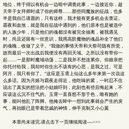
地位，终于得以有机会一边暗中调查此事，一边接近你，趁
天帝子女拜师时成了你的师尊……那些同魔族的征战，也多
半是我自己请愿的，只有这样，我才能有更多机会去查证。
霜夜和血煞，就是我在征战中遇到的，他们原本也是被选中
的人族少年，只是他们的魂都没有被完全抽离，被我遇见
时，尚且还留有一丝意识，我用高阶魔物的魂晶补全了他们
的魂魄，收做了义子。“我做的事情天帝和大祭司隐有所觉，
故而最后一次出战后我便没有再回天域。之所以没有带你一
起……一是那时魔域动荡，二是我并不想连累你。你娘亲把
你托付给我，我却对你生出不该有的心思，是我之过。可是
阿月，我只有你了。”这应是玉霄上仙这么多年来第一次说这
么多话。因为月姬与霜夜走得近，他吃味的紧，一时忍不住
说出了真实的想法把小姑娘吓到，此刻也有些后悔起来，不
应该这么沉不住气的。玉霄一直喜怒不形于色，唯有她的
事，能叫他乱了阵脚。他掩去眸中一想到此事就会产生的戾
气，再抬眼已是带着悲戚的神情，伸手克制又小心翼
本章尚未读完,请点击下一页继续阅读---->>>