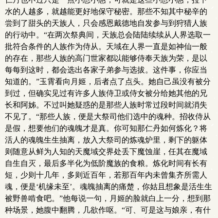
水的人越多，就越能更好地保守秘密。那些不知其中秘辛的
尝到了甜头的天族人，只会感恩戴德地自发参与到狩猎人族
的行动中。“在两次祭典间，天族总会陆陆续续从人界选取一
批符合条件的人族作为侍从。天域在人界一直是如神仙一般
的存在，那些人族的高门世家都以能够侍奉天族为荣，是以
每每到这时，都会选出各家子弟参与选拔。这件事，你应当
知道的。”玉霄看向月姬，后者点了点头。她自己虽没有被分
到过，但确实见过有许多人族侍卫或侍女被分给她其他的兄
长和阿姊。不过叫她疑惑的是那些人族时常过段时间就消失
不见了。“那些人族，便是大祭司他们选中的魂种。招收侍从
是假，想要他们的魂魄才是真。你可知那仁丹如何炼化？将
活人的魂魄生生抽离，放入大祭司的炼魂炉里，剩下的躯体
则随意从鲜为人知的天魔域交界处丢下魔蚀崖，任其在魔域
自生自灭，最后多半化为低阶魔族的食粮。炼化时间有长有
短，少则十几年，多则近百年，若那百年内未曾集齐所需人
魂，便是‘机缘未至’。魂魄抽离的痛楚，你姑且想象是活生生
被野兽啃食吧。”他每说一句，月姬的脸就白上一分，想到那
种场景，她腹中翻腾，几欲作呕。“可、可是这与娘亲，有什