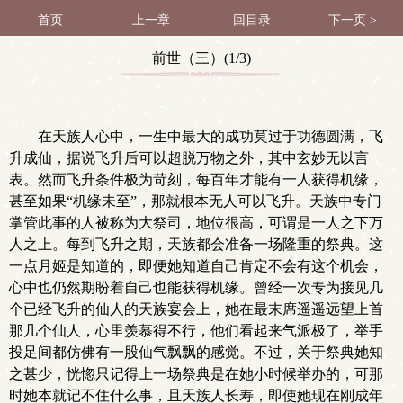
首页
上一章
回目录
下一页 >
前世（三）(1/3)
在天族人心中，一生中最大的成功莫过于功德圆满，飞
升成仙，据说飞升后可以超脱万物之外，其中玄妙无以言
表。然而飞升条件极为苛刻，每百年才能有一人获得机缘，
甚至如果“机缘未至”，那就根本无人可以飞升。天族中专门
掌管此事的人被称为大祭司，地位很高，可谓是一人之下万
人之上。每到飞升之期，天族都会准备一场隆重的祭典。这
一点月姬是知道的，即便她知道自己肯定不会有这个机会，
心中也仍然期盼着自己也能获得机缘。曾经一次专为接见几
个已经飞升的仙人的天族宴会上，她在最末席遥遥远望上首
那几个仙人，心里羡慕得不行，他们看起来气派极了，举手
投足间都仿佛有一股仙气飘飘的感觉。不过，关于祭典她知
之甚少，恍惚只记得上一场祭典是在她小时候举办的，可那
时她本就记不住什么事，且天族人长寿，即使她现在刚成年