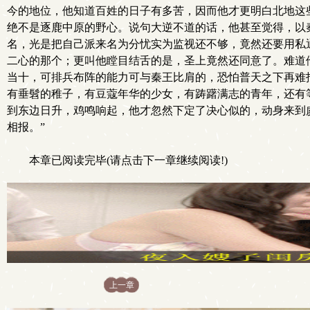
今的地位，他知道百姓的日子有多苦，因而他才更明白北地这
绝不是逐鹿中原的野心。说句大逆不道的话，他甚至觉得，以
名，光是把自己派来名为分忧实为监视还不够，竟然还要用私
二心的那个；更叫他瞠目结舌的是，圣上竟然还同意了。难道
当十，可排兵布阵的能力可与秦王比肩的，恐怕普天之下再难
有垂髫的稚子，有豆蔻年华的少女，有踌躇满志的青年，还有
到东边日升，鸡鸣响起，他才忽然下定了决心似的，动身来到
相报。”
本章已阅读完毕(请点击下一章继续阅读!)
上一章