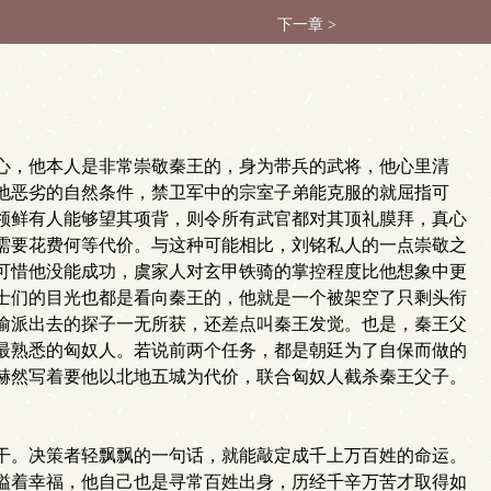
下一章 >
心，他本人是非常崇敬秦王的，身为带兵的武将，他心里清
地恶劣的自然条件，禁卫军中的宗室子弟能克服的就屈指可
领鲜有人能够望其项背，则令所有武官都对其顶礼膜拜，真心
需要花费何等代价。与这种可能相比，刘铭私人的一点崇敬之
可惜他没能成功，虞家人对玄甲铁骑的掌控程度比他想象中更
士们的目光也都是看向秦王的，他就是一个被架空了只剩头衔
偷派出去的探子一无所获，还差点叫秦王发觉。也是，秦王父
最熟悉的匈奴人。若说前两个任务，都是朝廷为了自保而做的
赫然写着要他以北地五城为代价，联合匈奴人截杀秦王父子。
干。决策者轻飘飘的一句话，就能敲定成千上万百姓的命运。
溢着幸福，他自己也是寻常百姓出身，历经千辛万苦才取得如