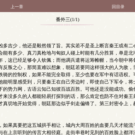
上一章
回目录
番外三(1/1)
凶多吉少，他还是毅然领了旨。其实若不是圣上断言秦王或有二
会能有多少、真刀真枪地与匈奴人碰上时能有几分胜算，单是北
年，这已经足够令人钦佩；而他调兵遣将运筹帷幄，当今朝中将
有反叛之心，那简直难以想象，朝廷若要同这样强大的人为敌，
铁骑的控制权，如果不能完全取得，至少也要在军中有话语权。
他能明显感受到，只要秦王在自己旁边时，即使自己下军令，将
下的势力网，古语云知己知彼百战百胜。可他还是没能成功。偷
才来没多久的人都能轻易打探到的话，那么肯定也防不住对秦王
才真切地开始觉得，朝廷那边似乎剑走偏锋了。第三封密令上，
，如果真要把这五城拱手相让，城内大周百姓的血要几天才能流
与在上京听到的传言大相径庭。走街串巷时见到的百姓脸上都洋