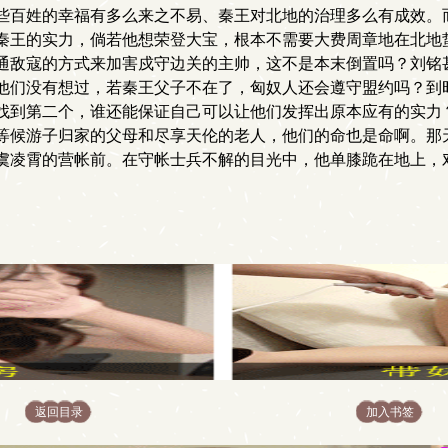
些百姓的幸福有多么来之不易、秦王对北地的治理多么有成效。
秦王的实力，倘若他想荣登大宝，根本不需要大费周章地在北地
通敌寇的方式来加害戍守边关的主帅，这不是本末倒置吗？刘铭
他们没有想过，若秦王父子不在了，匈奴人还会遵守盟约吗？到
找到第二个，谁还能保证自己可以让他们发挥出原本应有的实力
等候游子归家的父母和尽享天伦的老人，他们的命也是命啊。那
虞凌霄的营帐前。在守帐士兵不解的目光中，他单膝跪在地上，
返回目录
加入书签