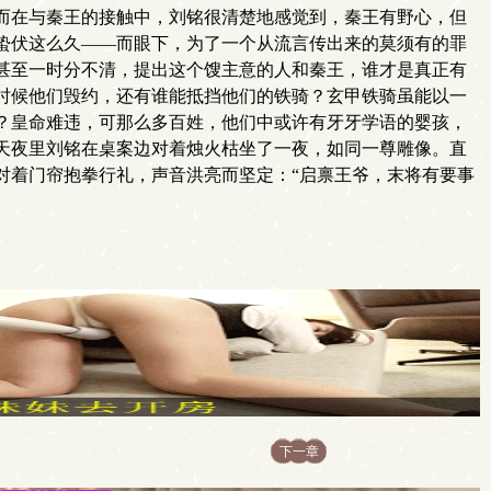
而在与秦王的接触中，刘铭很清楚地感觉到，秦王有野心，但
蛰伏这么久——而眼下，为了一个从流言传出来的莫须有的罪
甚至一时分不清，提出这个馊主意的人和秦王，谁才是真正有
时候他们毁约，还有谁能抵挡他们的铁骑？玄甲铁骑虽能以一
？皇命难违，可那么多百姓，他们中或许有牙牙学语的婴孩，
天夜里刘铭在桌案边对着烛火枯坐了一夜，如同一尊雕像。直
对着门帘抱拳行礼，声音洪亮而坚定：“启禀王爷，末将有要事
下一章