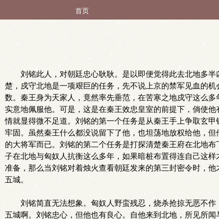
首页
刘铭此人，对朝廷忠心耿耿。是以即便觉得此去北地多半
楚，戍守北地是一项艰巨的任务，先不说上京的禁军见血的机
数。秦王身为天家人，竟然率先垂范，在苦寒之地戍守这么多
实意地佩服他。可是，这是在秦王效忠皇室的前提下，倘使他
情就显得微不足道。刘铭的第一个任务是从秦王手上争取玄甲
牢固。虽然秦王什么都没说留下了他，也坦荡地放权给他，但
的大将军而已。刘铭的第二个任务是打探清楚秦王府在北地布
子在北地与匈奴人抗衡这么多年，如果暗桩布置得连自己这样
准备，那么当刘铭对着烛火查看朝廷发来的第三封密令时，他
五城。
刘铭简直无法想象。匈奴人野蛮残忍，烧杀抢掠无恶不作
五城啊。刘铭忠心，但他也有良心。自他来到北地，所见所闻