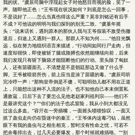
我的状。”虞辰司脑中浮现起女子对他怒目而视的脸，笑了一
声。随即他正色：“王爷现在状况如何？到底是怎么一回事，
不是说好了……怎么当真伤得这么严重？莫非刘铭还有后手
不成？可他说的明明与我们探到的别无二致。”虞堇年摇
头：“说来话长，遇到原本的那伙人我与王爷假装不敌受伤撤
退后，归途上又遇到一群人。那群人不知为何……”他目光飘
远，似在努力地组织语言来描述，“行动间如同行尸走肉，但
速度却很快，即使被斩了腿或胳膊也依然能继续向前，后来
我们发现只有斩下脑袋才能阻断他们的行动。里头除了匈奴
人，还有苗疆面孔，不清楚是不是朝廷那边又做了什么手
脚。王爷被暗箭所伤，箭上应当是涂了苗疆的毒。”虞辰司听
完冷哼一声：“那狗皇帝倒是不傻，可聪明劲儿都不用在正道
上，只能想出这种不入流的法子。也不知他自己本末倒置私
通敌寇，日后下去了要怎么见他老赵家列祖列宗——他们不
是最讲究这个？”“你们的法子也忒冒险，我从小到大都没见
过这么多血。”容亓在一旁插嘴，一面摇头啧啧惊叹，一面又
抓了蛊虫走向仍在昏迷中的秦王，“王爷体内这毒刁钻，虽然
眼下有我的蛊虫与之相生相克，暂时没有性命之忧，可若不
把余毒排出去，过几天必要爆发，那个时候就难搞咯。”“别