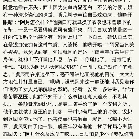
随意地靠在床头，面上因为失血略显苍白，不笑的时候，颇
有一种清冷谪仙的味道。听见脚步声往自己这边来，他睁开
眼睛：“阿月怎么样？”他胸口前就算换了衣裳也未曾取下的
吊坠，一晃一晃看得虞辰司有些不爽，阿月喜欢的就是这一
挂的气质吗？他甚至有一瞬间反思了一下自己，确认自己实
在是没办法拥有这种气质。真遗憾。他咧开嘴：“阿兄当真关
心嫂嫂。竟然见面第一句话就问的是她。”虞堇年闻言坐直了
身体，凝神上下打量他几息，皱眉：“你碰她了。”是肯定的
语气。“我以为阿兄那天同我‘切磋’了一番，就是默许了的意
思。”虞辰司在桌边坐下，毫不避讳地直视他的目光，大大方
方地任其打量自己。“哦哟，没想到来这一趟还能叫我见着你
们俩为了女人兄弟倪墙的戏码。好看，爱看，多讲讲。”容亓
是苗疆巫医，此前不知干了什么事被江湖人追杀，不堪其
扰，一番颠簸来到北地，是秦王随手给了他一个安稳之所，
他干脆就做了秦王府的门客，平时少有用上他的时候，没想
到这回全仰仗他了。他善使毒也善解毒，就是一张嘴不大讨
喜。虞辰司白了他一眼。虞堇年没有理他，揉了揉眉心重新
靠回去：“阿月什么反应？”“嗯……日后怕是少不了要找你告