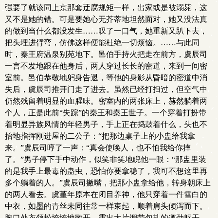
强要了就该同上京那套迂腐规矩一样，出家或是被溺毙，这
又不是她的错。可是要她心无芥蒂地坦然面对，她又没法真
的做到当什么都没发生……叹了一口气，她重新又趴下去，
把头埋进臂弯，仿佛这样便能杜绝一切烦恼。……与此同
时，秦王府温泉别苑地下。邑伯手持火把走在前方，虞辰司
一言不发地跟在他身后，两人穿过长长的密道，来到一间密
室前。邑伯恭敬地躬身告退，等他的身影从昏暗的密道中消
失后，虞辰司推开门走了进去。虽然已经打扫过，但空气中
仍然残留着明显的血腥味。密室内的两张床上，赫然躺着两
个人，正是此前“失踪”的秦王和秦王世子。一个穿着打扮带
着明显异族风情的年轻男子，手上正在捣鼓着什么，头也不
抬地指挥刚进屋的二公子：“把那边桌子上的小盅给我拿
来。”虞辰司哼了一声：“真会使唤人，也不怕我给你摔
了。”男子停下手中动作，似笑非笑地睨他一眼：“那盅里装
的是我手上最毒的蛊虫，恐怕你要拿稳了，我可不想这里再
多个躺着的人。”虞辰司撇嘴，把那小盅拿给他，转身朝床上
的两人看去。虞堇年原本在闭目养神，他只穿着一件雪白的
中衣，如墨的青丝未同往常一样束起，顺着肩头倾泻而下。
胸口处衣领松垮垮地敞开，露出大片绷带包扎的遒劲躯干，