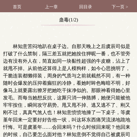
首页
上一章
回目录
下一页 >
蛊毒(1/2)
林知意苦闷地趴在桌子边。自那天晚上之后虞辰司似是
打破了什么禁制，隔三差五就把她按住狎昵一番，也不管旁
边有没有外人在，简直如同一块黏性超强的牛皮糖，沾上了
就甩不掉。从前他还算得上是人模狗样，如今心思挑明了，
干脆连装都懒得装，周身的气质与之前就截然不同，有一种
随时会爆发的压抑着癫狂的冷静，看她时眸色晦暗不明，好
像马上就要露出獠牙把她吃干抹净似的。那眼神看得她心里
发毛。而每当她想反抗，这厮只消一伸胳膊，她便只能被他
牢牢按住，瞬间攻守易势。甩又甩不掉、逃又逃不了、刚又
刚不过，真真气煞人也！林知意愤愤地捶了一下桌子，等虞
堇年回来一定要好好告他一状，叫这坏东西痛哭流涕地跪地
忏悔。可是虞堇年……会回来吗？什么时候回来呢？他回来
的时候，自己要怎么面对他？林知意倒不觉得自己被虞辰司