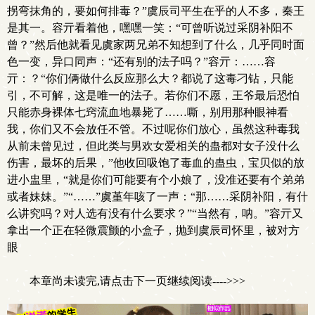
拐弯抹角的，要如何排毒？”虞辰司平生在乎的人不多，秦王
是其一。容亓看着他，嘿嘿一笑：“可曾听说过采阴补阳不
曾？”然后他就看见虞家两兄弟不知想到了什么，几乎同时面
色一变，异口同声：“还有别的法子吗？”容亓：……容
亓：？“你们俩做什么反应那么大？都说了这毒刁钻，只能
引，不可解，这是唯一的法子。若你们不愿，王爷最后恐怕
只能赤身裸体七窍流血地暴毙了……嘶，别用那种眼神看
我，你们又不会放任不管。不过呢你们放心，虽然这种毒我
从前未曾见过，但此类与男欢女爱相关的蛊都对女子没什么
伤害，最坏的后果，”他收回吸饱了毒血的蛊虫，宝贝似的放
进小盅里，“就是你们可能要有个小娘了，没准还要有个弟弟
或者妹妹。”“……”虞堇年咳了一声：“那……采阴补阳，有什
么讲究吗？对人选有没有什么要求？”“当然有，呐。”容亓又
拿出一个正在轻微震颤的小盒子，抛到虞辰司怀里，被对方
眼
本章尚未读完,请点击下一页继续阅读---->>>