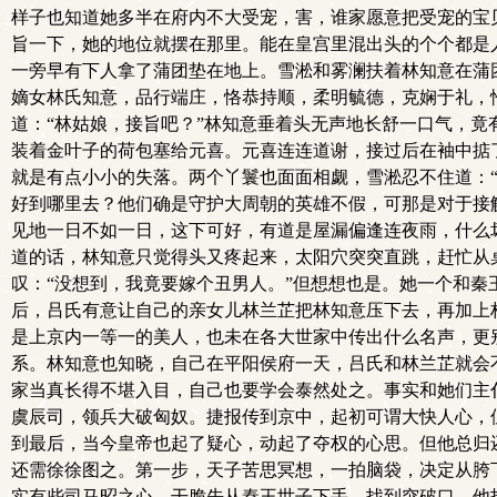
样子也知道她多半在府内不大受宠，害，谁家愿意把受宠的宝
旨一下，她的地位就摆在那里。能在皇宫里混出头的个个都是
一旁早有下人拿了蒲团垫在地上。雪淞和雾澜扶着林知意在蒲
嫡女林氏知意，品行端庄，恪恭持顺，柔明毓德，克娴于礼，
道：“林姑娘，接旨吧？”林知意垂着头无声地长舒一口气，竟
装着金叶子的荷包塞给元喜。元喜连连道谢，接过后在袖中掂
就是有点小小的失落。两个丫鬟也面面相觑，雪淞忍不住道：
好到哪里去？他们确是守护大周朝的英雄不假，可那是对于接
见地一日不如一日，这下可好，有道是屋漏偏逢连夜雨，什么
道的话，林知意只觉得头又疼起来，太阳穴突突直跳，赶忙从
叹：“没想到，我竟要嫁个丑男人。”但想想也是。她一个和
后，吕氏有意让自己的亲女儿林兰芷把林知意压下去，再加上
是上京内一等一的美人，也未在各大世家中传出什么名声，更
系。林知意也知晓，自己在平阳侯府一天，吕氏和林兰芷就会
家当真长得不堪入目，自己也要学会泰然处之。事实和她们主
虞辰司，领兵大破匈奴。捷报传到京中，起初可谓大快人心，
到最后，当今皇帝也起了疑心，动起了夺权的心思。但他总归
还需徐徐图之。第一步，天子苦思冥想，一拍脑袋，决定从胯
实有些司马昭之心，干脆先从秦王世子下手。找到突破口，他