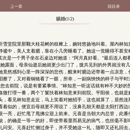
上一章
回目录
赐婚(1/2)
听雪堂院里那颗大桂花树的枝桠上，婉转悠扬地叫着。屋内林知
静谧中，美人支着腮，靠在小几旁睡着了。她这一觉睡得不甚安
其次是一个男子坐在石桌边对她道：“阿月真好看。”最后连人都
让她露面，母亲仙逝后她就更少出门了，拢共见到的外男就没有
她竟然感到心里一阵深深的悲伤，醒来时腮边还带着一点凉意，
泪擦了，又对着铜镜看了一眼，所幸，一副病怏怏的样子与平时
您去前院，说是有要紧事情。”林知意一听这话就有种不大妙的
略微打理一番，两个丫鬟扶着林知意来到前院。平阳侯，也就是
头，看见林知意走近，马上笑着对她招手，这也就算了，居然连
看着似的，便宜后母就更不用说了，没鼻孔朝天都是太阳打西边
眼一亮，赶忙甩了甩拂尘迎上前来。元喜是当朝大内总管，此番
貌，的确是一等一的好，即使带着显而易见的病气，也丝毫不影
礼问安。元喜赶忙侧过身子，并不受她这一礼，随即又还礼回去