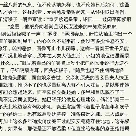
一丝八卦的气息。但不论从前怎样，也不论她日后如何，这圣
人才会干。这样想着，元喜愈发恭敬起来，从怀中取出圣旨。
了清嗓子，朗声宣读：“奉天承运皇帝，诏曰——兹闻平阳侯府
——”念罢，他躬身向着尚且没反应过来的林知意笑眯眯
朝身后轻轻喊了一声：“雾澜。”雾澜会意，赶忙从袖里掏出一个
着丫鬟回到屋里，内心久久不能平静，倒没有多少惶恐不安，
獠牙，凶神恶煞，画像可止小儿夜啼，这样一看秦王世子又能
更何况北地苦寒，原本在大夫人仙逝后，小姐的地位便显而易
什么……”眼见着自己的丫鬟嘴上没个把门的又要说些大逆不
了，仔细隔墙有耳，回头挨板子。”随后也忍不住幽幽地轻
让她抛头露面，而自娘亲去世、父亲将原先的贵妾吕夫人扶正
推就推，推脱不了的也尽量远离人群不引人注目，是以即使她
可能会想起她来。而平阳侯会提起她，多半和吕氏脱不了干
说不定反而会更好。她已经开始做起心理建设，倘若那秦王一
冬天北地边境有匈奴来犯，秦王虞凌霄带着世子虞堇年和次子
一的异姓王，恐有脱离朝廷掌控、准备谋反之嫌。三人成虎，
再加上这么多年确实倚仗秦王才能安安稳稳守住北地，这夺权
力，如果有，那便是还不够温柔！但直接给丧妻的秦王指婚属