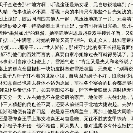
贝千金送去那种地方啊，听说这还是嫡女呢，元喜敏锐地嗅到了
人精，做事也滴水不漏，看碟下菜的事情只有那些个目光短浅的
团上跪好，随后同周围其他人一起，黑压压地跪了一片。元喜清
恰逢妙龄之年，特指婚秦王世子正妃，责有司择吉日完婚。钦此
有种“果然如此”的释然。她平静地谢恩后起身双手接过圣旨，又
了掂，心中满意，对她的评价又高了些许。送走众人，林知意带
“小姐……那秦王……”世人皆传，那戍守北地的秦王长得是青面
触不到他们的百姓而言的，真要自家小姐嫁过去可就得另说了。
坏事都叫自家小姐碰上了。雪淞气道：“肯定又是夫人和老爷说了
桌上的糕点盒里捏起一块奶皮酥塞进雪淞嘴里，无奈道：“别再说
秦王世子八杆子打不着的世家小姐，自幼因为身子不好，娘亲鲜少
林知意自己也常以身体不适为原因，前往各个宴会的机会都是能
别说让皇帝记住了。如若平阳侯不提，陛下考量联姻人选时绝无
不安分一天，左右她也不在意侯府的家产、地位等，去往北地，
仆三人猜想的倒也差不离，还要从前些日子北地大捷说起。去岁
但渐渐地便有流言四起，说是秦王功高盖主，再加上他是大周唯
还是忌惮秦王手上那支唯秦王马首是瞻、无往不胜的玄甲铁骑，
下那档子事开始。他不相信，同为男人，能对温柔乡有什么抵抗
指使某个心腹大臣在朝上提起这个点子，然后顺