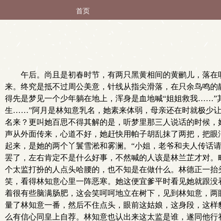
首页
午后。尚且是初春时节，有两只黑黄相间的黄鹂儿，落在
来。终究是抵不过周公美意，针线从指尖滑落，在只余鸟鸣的
得先是梦见一个少年躺在地上，浑身是血地喊“姐姐救我……”
生……”阿月是林知意乳名，她素来体弱，母亲还在时就极少
名来？更叫她百思不得其解的是，听梦里那三人说话的时候，
声从外面传来，心道不好，她赶快用帕子胡乱抹了两把，把眼
起来，是她的两个丫鬟雪淞和雾澜。“小姐，老爷和夫人传话请
罢了，左右肯定不是什么好事，不然喊的人该是林兰芷才对。
个太监打扮的人点头哈腰的，也不知是在做什么。林德正一抬
笑，看得林知意心里一阵恶寒。她这便宜爹平时看见她就跟没
着很有些脑满肠肥，这会笑呵呵地立在树下，见到林知意，两
量了林知意一番，然后不住点头，眼前这姑娘，这身段，这样
么有信心同皇上自荐。林知意也认出来这太监是谁，遂同他行