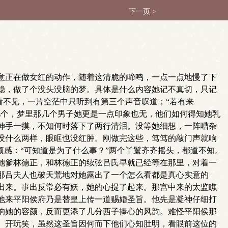
下一页 >
意正在做女红的动作，随着这清脆的啼鸣，一点一点地慢了下
稳，做了个没头没脑的梦。具体是什么内容她记不真切，只记
看不见，一片空茫中只听到有第三个声音叹道；“若有来
几个，梦里那几个男子她更是一点印象也无，他们如何得知她乳
伸手一摸，不知何时落下了两行清泪。没等她细想，一阵嘈杂
没什么两样，眼眶也没红肿。刚做完这些，笃笃的敲门声就响
预感：“可知道是为了什么事？”两个丫鬟齐齐摇头，都道不知。
她爹林德正，和林德正的续弦吕氏早就已经等在那里，对着一
那吕夫人也破天荒地对她露出了一个怎么看都是真心实意的
出来。事出反常必有妖，她的心提了起来。那宫中来的太监瞧
他来平阳侯府乃是替皇上传一道赐婚圣旨。他先是凝神仔细打
响她的容颜，反而更添了几分西子捧心的风韵。难怪平阳侯那
。开玩笑，虽然这圣旨因何而下他们心知肚明，看眼前这位的